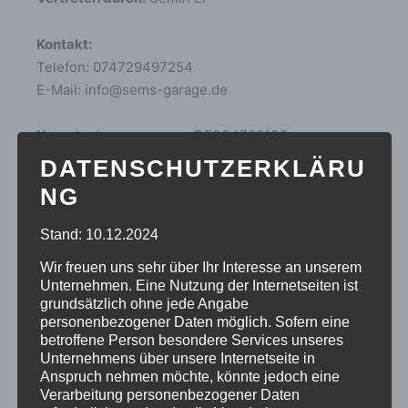
Kontakt:
Telefon: 074729497254
E-Mail:
info
@
sems-garage.de
Umsatzsteuernummer:
DE334758135
DATENSCHUTZERKLÄRU
Haftungsausschluss
NG
Haftung für Links:
Stand: 10.12.2024
Unser Angebot enthält Links zu externen
Wir freuen uns sehr über Ihr Interesse an unserem
Webseiten Dritter, auf deren Inhalte wir keinen
Unternehmen. Eine Nutzung der Internetseiten ist
Einfluss haben. Deshalb können wir für diese
grundsätzlich ohne jede Angabe
fremden Inhalte auch keine Gewähr übernehmen.
personenbezogener Daten möglich. Sofern eine
betroffene Person besondere Services unseres
Für die Inhalte der verlinkten Seiten ist stets der
Unternehmens über unsere Internetseite in
jeweilige Anbieter oder Betreiber der Seiten
Anspruch nehmen möchte, könnte jedoch eine
verantwortlich. Die verlinkten Seiten wurden zum
Verarbeitung personenbezogener Daten