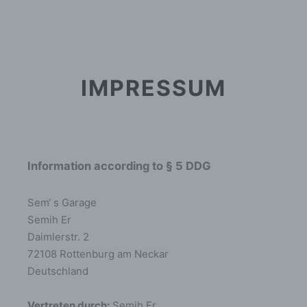
Sem´s Garage
Hauptm
Suchen
IMPRESSUM
Information according to § 5 DDG
Sem‘ s Garage
Semih Er
Daimlerstr. 2
72108 Rottenburg am Neckar
Deutschland
Vertreten durch:
Semih Er