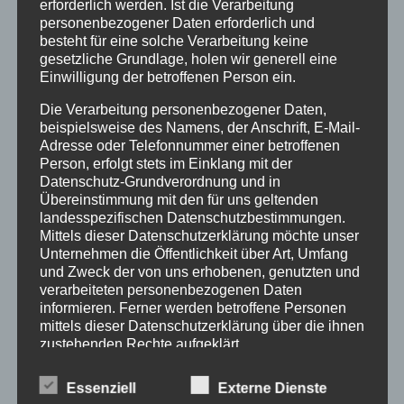
Zeitpunkt der Verlinkung auf mögliche
erforderlich werden. Ist die Verarbeitung
personenbezogener Daten erforderlich und
Rechtsverstöße überprüft. Rechtswidrige Inhalte
besteht für eine solche Verarbeitung keine
waren zum Zeitpunkt der Verlinkung nicht
gesetzliche Grundlage, holen wir generell eine
erkennbar. Eine permanente inhaltliche Kontrolle
Einwilligung der betroffenen Person ein.
der verlinkten Seiten ist jedoch ohne konkrete
Die Verarbeitung personenbezogener Daten,
Anhaltspunkte einer Rechtsverletzung nicht
beispielsweise des Namens, der Anschrift, E-Mail-
zumutbar. Bei Bekanntwerden von
Adresse oder Telefonnummer einer betroffenen
Rechtsverletzungen werden wir derartige Links
Person, erfolgt stets im Einklang mit der
umgehend entfernen.
Datenschutz-Grundverordnung und in
Übereinstimmung mit den für uns geltenden
landesspezifischen Datenschutzbestimmungen.
Haftung für Inhalt:
Mittels dieser Datenschutzerklärung möchte unser
The contents of our pages were created with the
Unternehmen die Öffentlichkeit über Art, Umfang
und Zweck der von uns erhobenen, genutzten und
greatest care. However, we cannot assume any
verarbeiteten personenbezogenen Daten
liability for the correctness, completeness and
informieren. Ferner werden betroffene Personen
topicality of the contents. As a service provider, we
mittels dieser Datenschutzerklärung über die ihnen
are responsible for our own content on these pages
zustehenden Rechte aufgeklärt.
in accordance with § 5 DDG and general laws.
Wir haben als für die Verarbeitung Verantwortlicher
According to § 5 DDG we are not obliged to monitor
Essenziell
Externe Dienste
zahlreiche technische und organisatorische